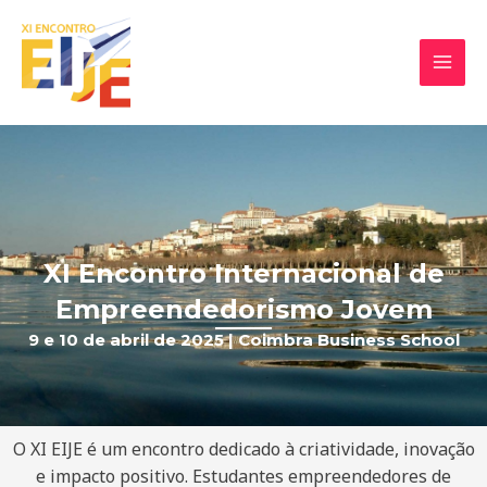
Skip
MAI
to
MEN
content
XI Encontro Internacional de
Empreendedorismo Jovem
9 e 10 de abril de 2025 | Coimbra Business School
O XI EIJE é um encontro dedicado à criatividade, inovação
e impacto positivo. Estudantes empreendedores de